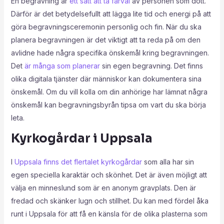
En begravning är
ett sätt att ta farväl
av personen som dött.
Därför är det betydelsefullt att lägga lite tid och energi på att
göra begravningsceremonin personlig och fin. När du ska
planera begravningen är det viktigt att ta reda på om den
avlidne hade några specifika önskemål kring begravningen.
Det
är många som planerar
sin egen begravning. Det finns
olika digitala tjänster där människor kan dokumentera sina
önskemål. Om du vill kolla om din anhörige har lämnat några
önskemål kan begravningsbyrån tipsa om vart du ska börja
leta.
Kyrkogårdar i Uppsala
I
Uppsala finns det flertalet kyrkogårdar
som alla har sin
egen speciella karaktär och skönhet. Det är även möjligt att
välja en minneslund som är en anonym gravplats. Den är
fredad och skänker lugn och stillhet. Du kan med fördel åka
runt i Uppsala för att få en känsla för de olika plasterna som