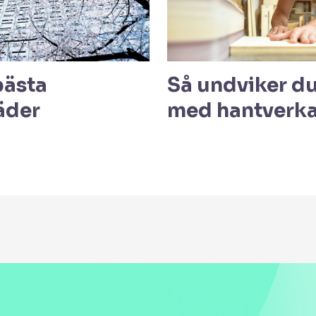
bästa
Så undviker du
äder
med hantverk