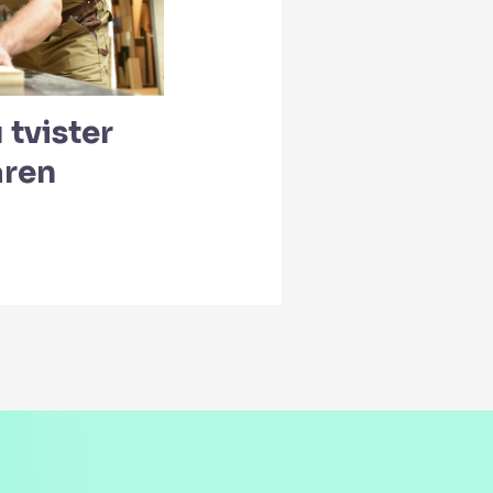
 tvister
aren