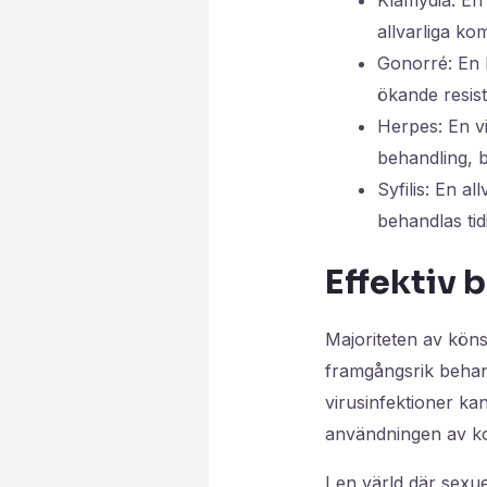
allvarliga ko
Gonorré: En 
ökande resist
Herpes: En v
behandling, b
Syfilis: En a
behandlas tidi
Effektiv 
Majoriteten av köns
framgångsrik behand
virusinfektioner ka
användningen av ko
I en värld där sexue