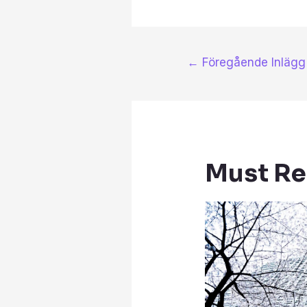
←
Föregående Inlägg
Must R