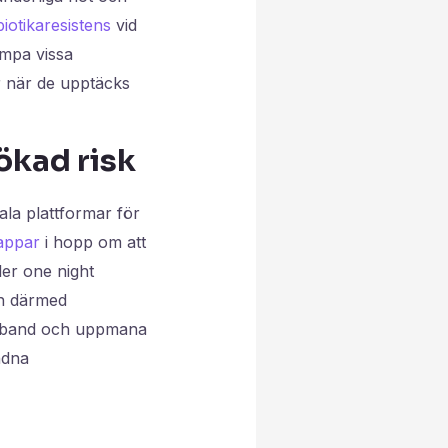
iotikaresistens
vid
ämpa vissa
r när de upptäcks
ökad risk
tala plattformar för
gappar
i hopp om att
ler one night
ch därmed
amband och uppmana
ndna