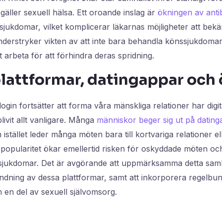
gäller sexuell hälsa. Ett oroande inslag är
ökningen av antib
jukdomar, vilket komplicerar läkarnas möjligheter att bek
understryker vikten av att inte bara behandla könssjukdoma
t arbeta för att förhindra deras spridning.
plattformar, datingappar och 
login fortsätter att forma våra mänskliga relationer har digi
blivit allt vanligare. Många
människor beger sig ut på datin
istället leder många möten bara till kortvariga relationer el
 popularitet ökar emellertid risken för oskyddade möten o
ssjukdomar. Det är avgörande att uppmärksamma detta s
vändning av dessa plattformar, samt att inkorporera regelbu
 en del av sexuell självomsorg.