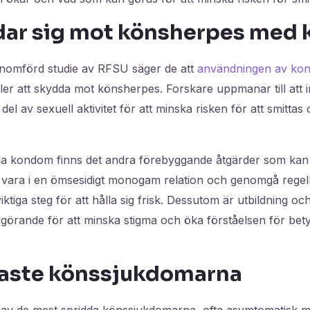
ddar sig mot könsherpes med
genomförd studie av RFSU säger de att
användningen av kon
ler att skydda mot könsherpes. Forskare uppmanar till att
el av sexuell aktivitet för att minska risken för att smittas
a kondom finns det andra förebyggande åtgärder som kan 
 vara i en ömsesidigt monogam relation och genomgå rege
iktiga steg för att hålla sig frisk. Dessutom är utbildning 
görande för att minska stigma och öka förståelsen för bet
gaste könssjukdomarna
 av de mest spridda könssjukdomarna, ofta asymtomatisk men