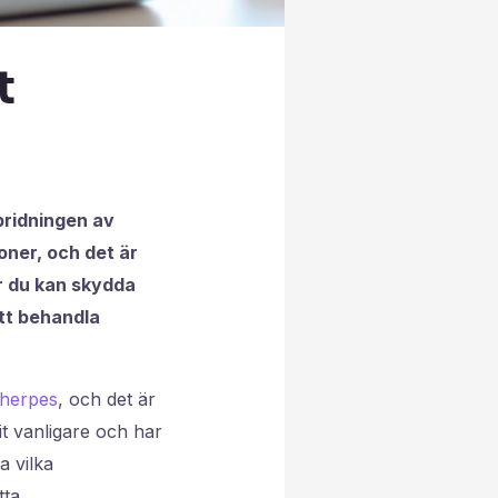
t
pridningen av
oner, och det är
ur du kan skydda
att behandla
herpes
, och det är
it vanligare och har
a vilka
ta.