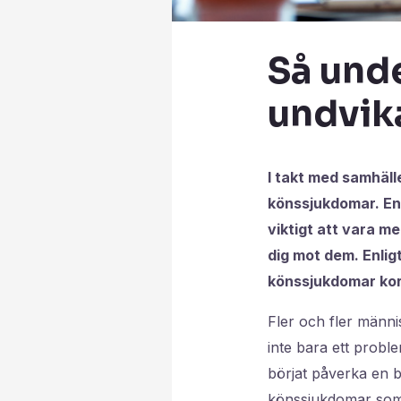
Så unde
undvik
I takt med samhäll
könssjukdomar. Enli
viktigt att vara m
dig mot dem. Enlig
könssjukdomar kor
Fler och fler männ
inte bara ett probl
börjat påverka en b
könssjukdomar som 