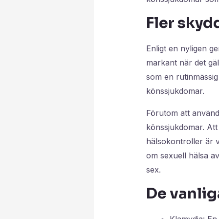
Fler sky
Enligt en nyligen 
markant när det gäl
som en rutinmässig d
könssjukdomar.
Förutom att använd
könssjukdomar. Att
hälsokontroller är v
om sexuell hälsa av
sex.
De vanli
Klamydia: En