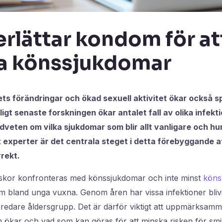
rlättar kondom för at
a könssjukdomar
ets förändringar och ökad sexuell aktivitet ökar också s
gt senaste forskningen ökar antalet fall av olika infekti
edveten om vilka sjukdomar som blir allt vanligare och h
t experter är det centrala steget i detta förebyggande 
rekt.
iskor konfronteras med könssjukdomar och inte minst
köns
em bland unga vuxna. Genom åren har vissa infektioner bliv
redare åldersgrupp. Det är därför viktigt att uppmärksamm
ökar och vad som kan göras för att minska risken för smit