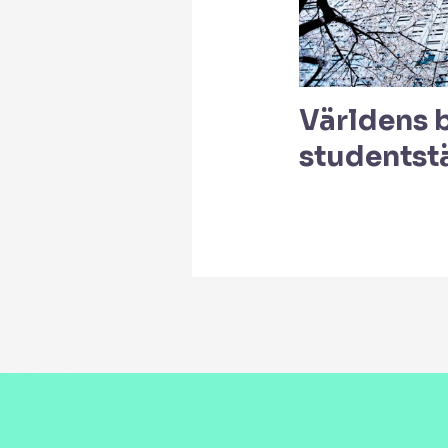
Världens 
studentst