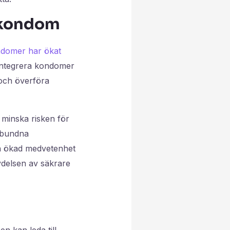
 kondom
domer har ökat
 integrera kondomer
 och överföra
minska risken för
lbundna
och ökad medvetenhet
ydelsen av säkrare
 kan leda till