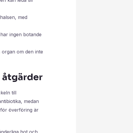
 halsen, med
 har ingen botande
a organ om den inte
 åtgärder
eln till
antibiotika, medan
 för överföring är
ränderliga hot och