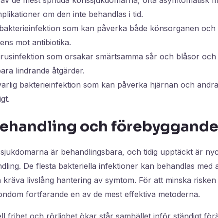
mplikationer om den inte behandlas i tid.
bakterieinfektion som kan påverka både könsorganen och
ens mot antibiotika.
irusinfektion som orsakar smärtsamma sår och blåsor och
ara lindrande åtgärder.
llvarlig bakterieinfektion som kan påverka hjärnan och andr
gt.
behandling och förebyggande
sjukdomarna är behandlingsbara, och tidig upptäckt är nyck
ling. De flesta bakteriella infektioner kan behandlas med 
n kräva livslång hantering av symtom. För att minska risken
ndom fortfarande en av de mest effektiva metoderna.
ll frihet och rörlighet ökar står samhället inför ständigt fö