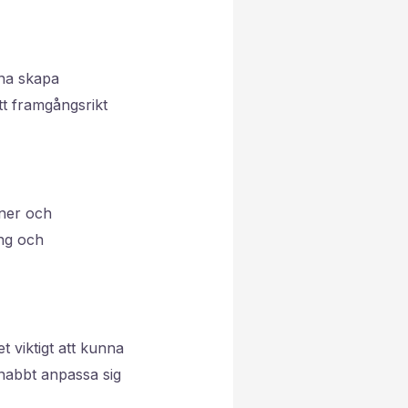
nna skapa
t framgångsrikt
oner och
ing och
t viktigt att kunna
snabbt anpassa sig