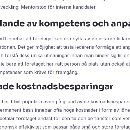
eckling: Mentorstöd för interna kandidater.
llande av kompetens och anp
m-VD innebär att företaget kan dra nytta av en erfaren leda
ationen. Det ger möjlighet att testa ledarens förmåga att anpa
h förstå dess unika utmaningar innan man binder sig till e
nte bara att företaget har rätt person på plats utan också a
ompetenser som krävs för framgång.
ade kostnadsbesparingar
r har blivit populära även på grund av de kostnadsbesparin
permanent basis innebär ofta höga kostnader i form av lön
etalar företaget endast för den tid och de tjänster som ve
nomisk effektivitet som passar både små och stora företag