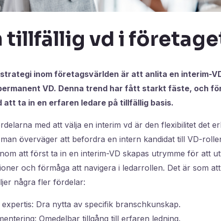
 tillfällig vd i företage
strategi inom företagsvärlden är att anlita en interim-VD 
 permanent VD. Denna trend har fått starkt fäste, och f
att ta in en erfaren ledare på tillfällig basis.
delarna med att välja en interim vd är den flexibilitet det er
r man överväger att befordra en intern kandidat till VD-roll
om att först ta in en interim-VD skapas utrymme för att u
ioner och förmåga att navigera i ledarrollen. Det är som a
jer några fler fördelar:
 expertis: Dra nytta av specifik branschkunskap.
ntering: Omedelbar tillgång till erfaren ledning.