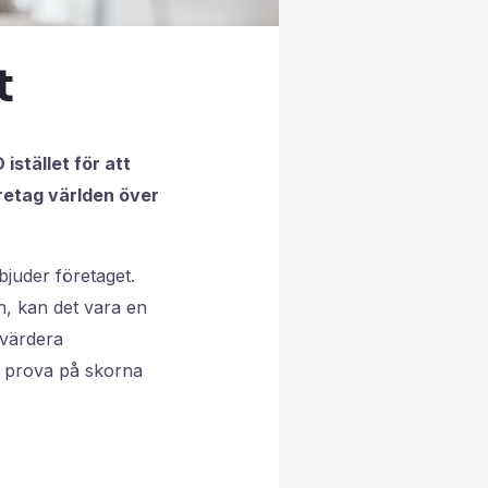
t
istället för att
öretag världen över
bjuder företaget.
en, kan det vara en
tvärdera
tt prova på skorna