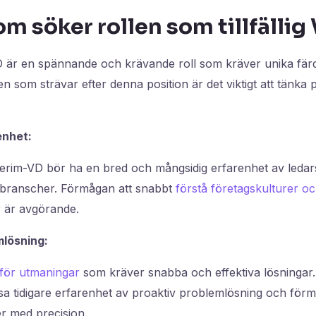
om söker rollen som tillfällig
VD är en spännande och krävande roll som kräver unika fär
n som strävar efter denna position är det viktigt att tänka 
enhet:
terim-VD bör ha en bred och mångsidig erfarenhet av ledar
 branscher. Förmågan att snabbt
förstå företagskulturer o
r är avgörande.
mlösning:
nför utmaningar
som kräver snabba och effektiva lösningar
sa tidigare erfarenhet av proaktiv problemlösning och för
r med precision.