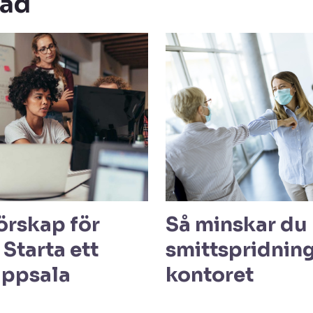
ead
örskap för
Så minskar du
 Starta ett
smittspridnin
Uppsala
kontoret