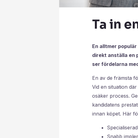
Ta in en
En alltmer populär 
direkt anställa en
ser fördelarna med 
En av de främsta för
Vid en situation dä
osäker process. Gen
kandidatens prestat
innan köpet. Här föl
Specialiserad
Snabb impleme