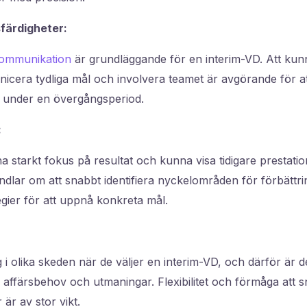
färdigheter:
ommunikation
är grundläggande för en interim-VD. Att ku
icera tydliga mål och involvera teamet är avgörande för at
n under en övergångsperiod.
:
a starkt fokus på resultat och kunna visa tidigare prestati
dlar om att snabbt identifiera nyckelområden för förbättr
gier för att uppnå konkreta mål.
 i olika skeden när de väljer en interim-VD, och därför är de
ka affärsbehov och utmaningar. Flexibilitet och förmåga att 
r är av stor vikt.