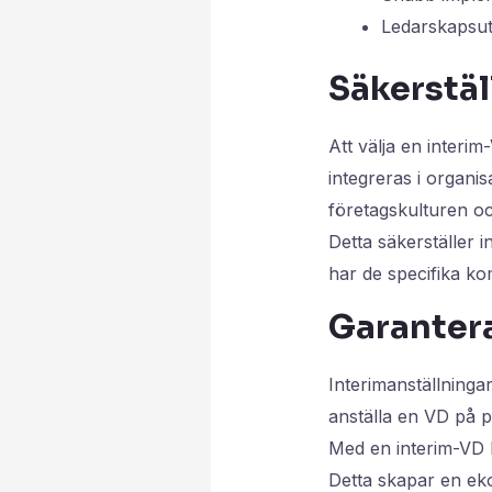
Ledarskapsutv
Säkerstä
Att välja en interi
integreras i organis
företagskulturen oc
Detta säkerställer i
har de specifika k
Garanter
Interimanställninga
anställa en VD på 
Med en interim-VD b
Detta skapar en eko