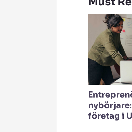
Must R
Entrepren
nybörjare:
företag i 