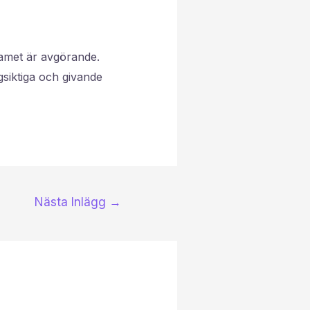
eamet är avgörande.
gsiktiga och givande
Nästa Inlägg
→