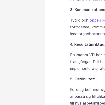
3. Kommunikations
Tydlig och
öppen k
förtroende, kommun
leda organisatione
4. Resultatinriktad
En interim-VD bör h
framgångar. Det han
implementera strate
5. Flexibilitet:
Företag befinner sig
anpassa sig till oli
till nya arbetsmiljöe