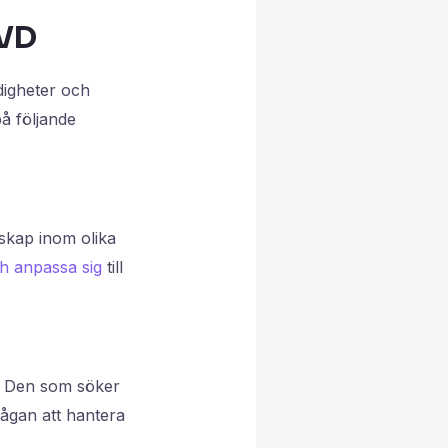
 VD
digheter och
på följande
skap inom olika
ch anpassa sig
till
. Den som söker
mågan att hantera