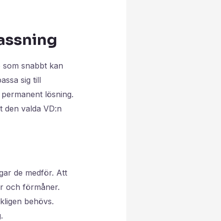
assning
re som snabbt kan
ssa sig till
n permanent lösning.
tt den valda VD:n
gar de medför. Att
er och förmåner.
rkligen behövs.
.