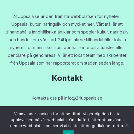
24Uppsala.se är den främsta webbplatsen för nyheter i
Uppsala, kultur, näringsliv och mycket mer. Vårt mål är att
tillhandahålla innehållsrika artiklar som speglar kultur, näringsliv
och händelser i vår stad. 24Uppsala.se tillhandahåller lokala
nyheter för människor som bor här - inte bara turister eller
pendlare på genomresa. Vi är ett lokalt team med skribenter
från Uppsala som har rapporterat om staden sedan länge.
Kontakt
Kontakta oss på
info@24uppsala.se
Vi använder cookies för att se till att vi ger dig den bästa
upplevelsen på vår webbplats. Om du fortsätter att använda
denna webbplats kommer vi att anta att du godkänner detta.
Copyright © 2026 24uppsala.se