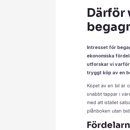
Därför 
begagn
Intresset för bega
ekonomiska fördelar
utforskar vi varför
tryggt köp av en 
Köpet av en bil är 
snabbt tappar i värd
med att istället sa
plånboken utan bid
Fördelar