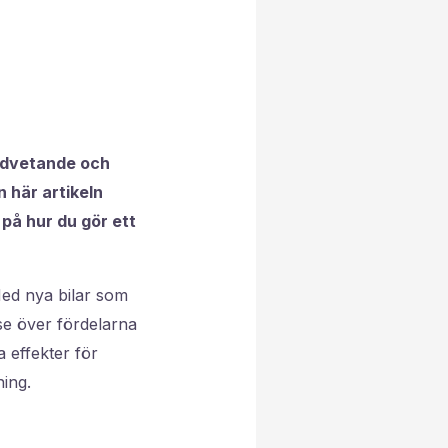
medvetande och
n här artikeln
 på hur du gör ett
Med nya bilar som
 se över fördelarna
a effekter för
ing.