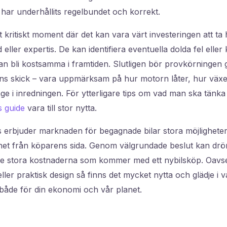
n har underhållits regelbundet och korrekt.
t kritiskt moment där det kan vara värt investeringen att ta h
eller expertis. De kan identifiera eventuella dolda fel ell
n bli kostsamma i framtiden. Slutligen bör provkörningen 
ens skick – vara uppmärksam på hur motorn låter, hur växe
age i inredningen. För ytterligare tips om vad man ska tänka
s guide
vara till stor nytta.
 erbjuder marknaden för begagnade bilar stora möjlighete
het från köparens sida. Genom välgrundade beslut kan d
 de stora kostnaderna som kommer med ett nybilsköp. Oavset
ller praktisk design så finns det mycket nytta och glädje i v
både för din ekonomi och vår planet.