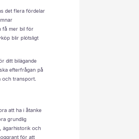
 det flera fördelar
lämnar
 få mer bil för
öp blir plötsligt
r ditt bilägande
nska efterfrågan på
n och transport.
ra att ha i åtanke
öra grundlig
, ägarhistorik och
oggrant för att