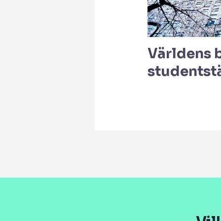
Världens 
studentst