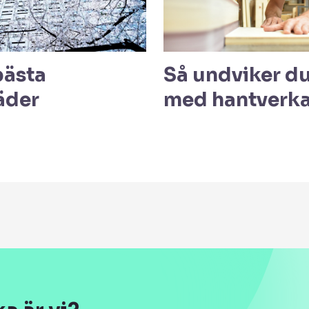
bästa
Så undviker du
äder
med hantverk