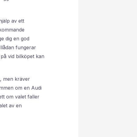
jälp av ett
er kommande
ge dig en god
llådan fungerar
 på vid bilköpet kan
r, men kräver
römmen om en Audi
t om valet faller
alet av en