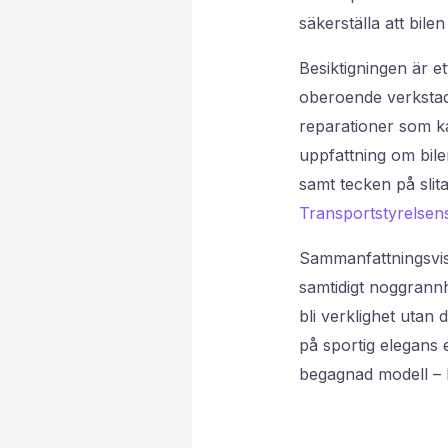
säkerställa att bile
Besiktigningen är et
oberoende verkstad 
reparationer som ka
uppfattning om bil
samt tecken på slit
Transportstyrelsen
Sammanfattningsvis
samtidigt noggrann
bli verklighet utan
på sportig elegans e
begagnad modell – 