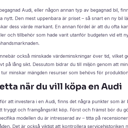
gagnad Audi, eller någon annan typ av begagnad bil, finns
a nytt. Den mest uppenbara är priset – så snart en ny bil 
skar dess värde markant. En annan fördel är att du ofta kan
er och tillbehör som hade varit utanför budgeten vid ett nyk
drahandsmarknaden.
nnebär också minskade värdeminskningar över tid, vilket gö
vt på lång sikt. Dessutom bidrar du till miljön genom att mi
 sin tur minskar mängden resurser som behövs för produktio
etta när du vill köpa en Audi
ör att investera i en Audi, finns det några punkter som är b
 ett tryggt och framgångsrikt köp. Först och främst bör du g
cifika modellen du är intresserad av – titta på recensioner
n. Det är också viktigt att kontrollera servicehistoriken n