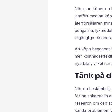
När man köper en be
jämfört med att köp
återförsäljaren min
pengarna; lyxmodell
tillgängliga på an
Att köpa begagnat i
mer kostnadseffekti
nya bilar, vilket i
Tänk på d
När du bestämt dig f
för att säkerställa
research om den spe
kända problemområde