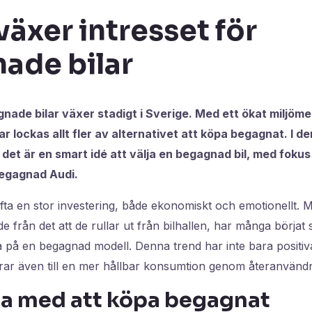
växer intresset för
ade bilar
gnade bilar växer stadigt i Sverige. Med ett ökat miljö
 lockas allt fler av alternativet att köpa begagnat. I de
 det är en smart idé att välja en begagnad bil, med fokus
begagnad Audi.
ofta en stor investering, både ekonomiskt och emotionellt. 
e från det att de rullar ut från bilhallen, har många börjat
tsa på en begagnad modell. Denna trend har inte bara positiv
rar även till en mer hållbar konsumtion genom återanvändn
na med att köpa begagnat