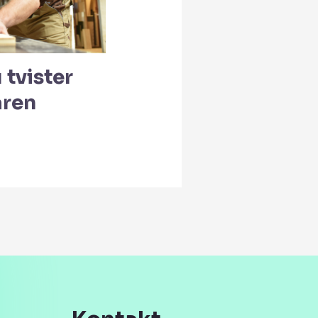
 tvister
aren