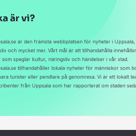
ka är vi?
ala.se är den främsta webbplatsen för nyheter i Uppsala, 
sliv och mycket mer. Vårt mål är att tillhandahålla innehållsr
ar som speglar kultur, näringsliv och händelser i vår stad.
ala.se tillhandahåller lokala nyheter för människor som b
 bara turister eller pendlare på genomresa. Vi är ett lokalt t
ribenter från Uppsala som har rapporterat om staden sed
Copyright © 2026 24uppsala.se