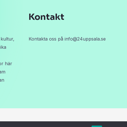
Kontakt
kultur,
Kontakta oss på
info@24uppsala.se
ika
or här
eam
an