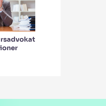
varsadvokat
tioner