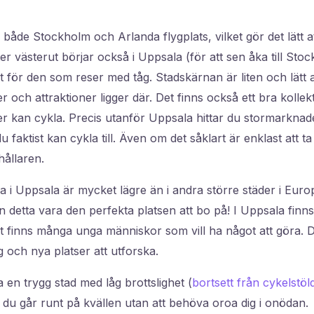
både Stockholm och Arlanda flygplats, vilket gör det lätt at
er västerut börjar också i Uppsala (för att sen åka till Sto
gt för den som reser med tåg. Stadskärnan är liten och lätt at
r och attraktioner ligger där. Det finns också ett bra kollek
ller kan cykla. Precis utanför Uppsala hittar du stormarkna
faktist kan cykla till. Även om det såklart är enklast att ta 
hållaren.
 i Uppsala är mycket lägre än i andra större städer i Eur
 detta vara den perfekta platsen att bo på! I Uppsala finns 
et finns många unga människor som vill ha något att göra. De
och nya platser att utforska.
 en trygg stad med låg brottslighet (
bortsett från cykelstöl
 du går runt på kvällen utan att behöva oroa dig i onödan.