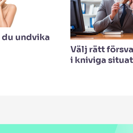
a du undvika
Välj rätt förs
i kniviga situa