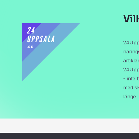
Vil
24Upps
näring
artikl
24Upps
- inte
med sk
länge.