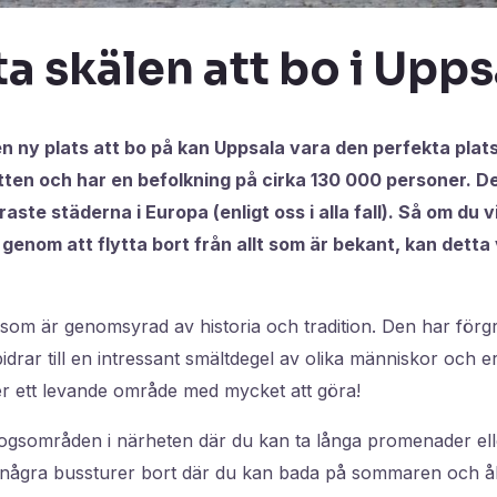
a skälen att bo i Upps
en ny plats att bo på kan Uppsala vara den perfekta plat
tten och har en befolkning på cirka 130 000 personer. D
ste städerna i Europa (enligt oss i alla fall). Så om du vi
iv genom att flytta bort från allt som är bekant, kan detta 
som är genomsyrad av historia och tradition. Den har förgr
bidrar till en intressant smältdegel av olika människor och er
er ett levande område med mycket att göra!
ogsområden i närheten där du kan ta långa promenader elle
några bussturer bort där du kan bada på sommaren och å