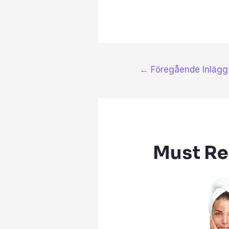
←
Föregående Inlägg
Must R