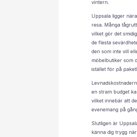
vintern.
Uppsala ligger nära 
resa. Många tågrutt
vilket gör det smidi
de flesta sevärdhete
den som inte vill e
möbelbutiker som du 
istället för på paket
Levnadskostnaderna
en stram budget kan
vilket innebär att d
evenemang på gång 
Slutligen är Uppsala
känna dig trygg när