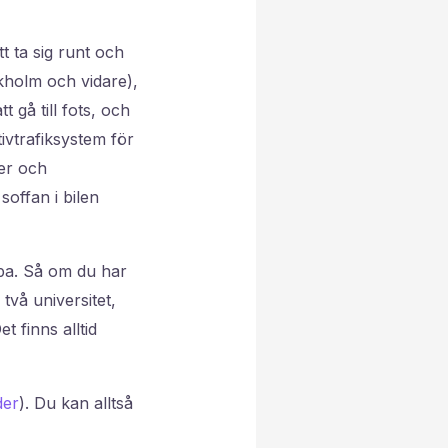
t ta sig runt och
ckholm och vidare),
t gå till fots, och
tivtrafiksystem för
der och
soffan i bilen
opa. Så om du har
två universitet,
t finns alltid
der
). Du kan alltså